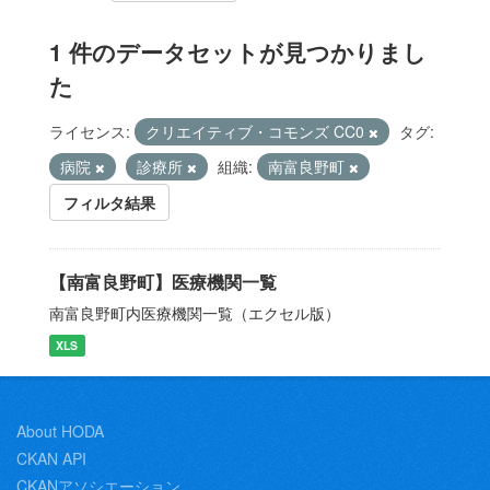
1 件のデータセットが見つかりまし
た
ライセンス:
クリエイティブ・コモンズ CC0
タグ:
病院
診療所
組織:
南富良野町
フィルタ結果
【南富良野町】医療機関一覧
南富良野町内医療機関一覧（エクセル版）
XLS
About HODA
CKAN API
CKANアソシエーション