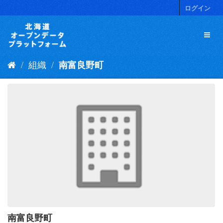
ス
ログイン
キ
ッ
プ
し
て
組織
南富良野町
内
容
へ
南富良野町