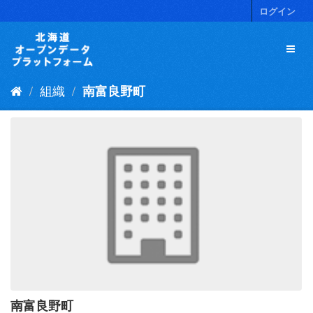
ス
ログイン
キ
ッ
プ
し
て
組織
南富良野町
内
容
へ
南富良野町