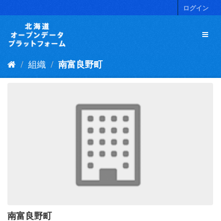
ス
ログイン
キ
ッ
プ
し
て
組織
南富良野町
内
容
へ
南富良野町