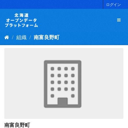
ス
ログイン
キ
ッ
プ
し
て
組織
南富良野町
内
容
へ
南富良野町