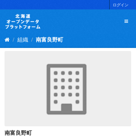
ス
ログイン
キ
ッ
プ
し
て
組織
南富良野町
内
容
へ
南富良野町