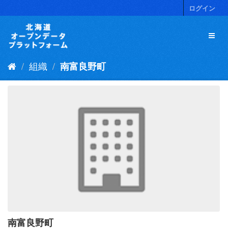
ス
ログイン
キ
ッ
プ
し
て
組織
南富良野町
内
容
へ
南富良野町