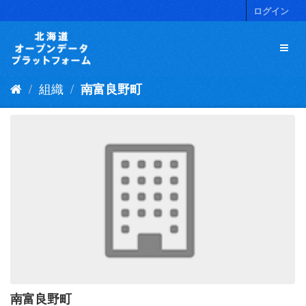
ス
ログイン
キ
ッ
プ
し
て
組織
南富良野町
内
容
へ
南富良野町