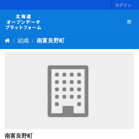
ス
ログイン
キ
ッ
プ
し
て
組織
南富良野町
内
容
へ
南富良野町