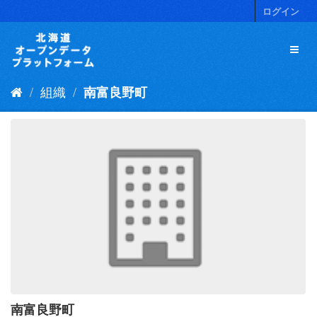
ス
ログイン
キ
ッ
プ
し
て
組織
南富良野町
内
容
へ
南富良野町