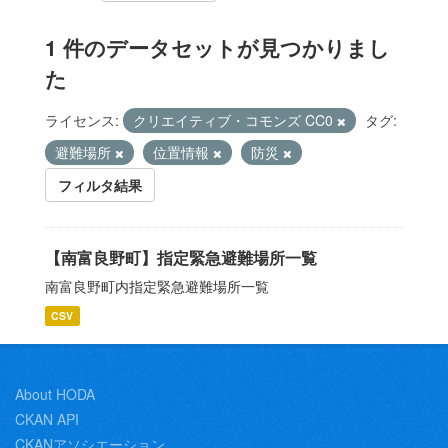
1 件のデータセットが見つかりまし
た
ライセンス:
クリエイティブ・コモンズ CC0
タグ:
避難場所
位置情報
防災
フィルタ結果
【南富良野町】指定緊急避難場所一覧
南富良野町内指定緊急避難場所一覧
CSV
About HODA
CKAN API
CKANアソシエーション