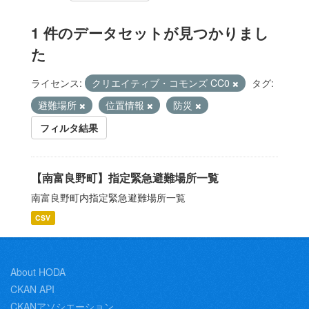
1 件のデータセットが見つかりまし
た
ライセンス:
クリエイティブ・コモンズ CC0
タグ:
避難場所
位置情報
防災
フィルタ結果
【南富良野町】指定緊急避難場所一覧
南富良野町内指定緊急避難場所一覧
CSV
About HODA
CKAN API
CKANアソシエーション