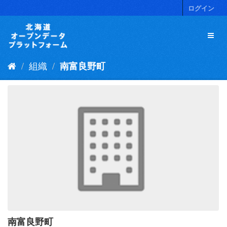
ス
ログイン
キ
ッ
プ
し
て
組織
南富良野町
内
容
へ
南富良野町