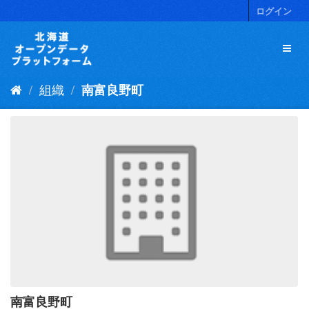
ス
ログイン
キ
ッ
プ
し
て
組織
南富良野町
内
容
へ
南富良野町