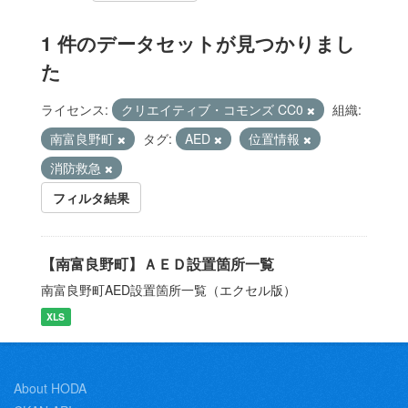
1 件のデータセットが見つかりまし
た
ライセンス:
クリエイティブ・コモンズ CC0
組織:
南富良野町
タグ:
AED
位置情報
消防救急
フィルタ結果
【南富良野町】ＡＥＤ設置箇所一覧
南富良野町AED設置箇所一覧（エクセル版）
XLS
About HODA