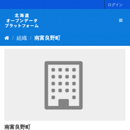
ス
ログイン
キ
ッ
プ
し
て
組織
南富良野町
内
容
へ
南富良野町