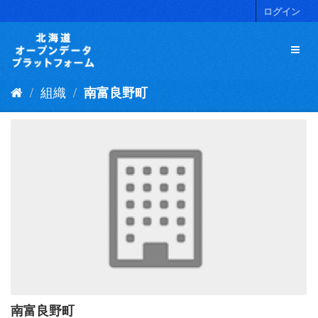
ス
ログイン
キ
ッ
プ
し
て
組織
南富良野町
内
容
へ
南富良野町