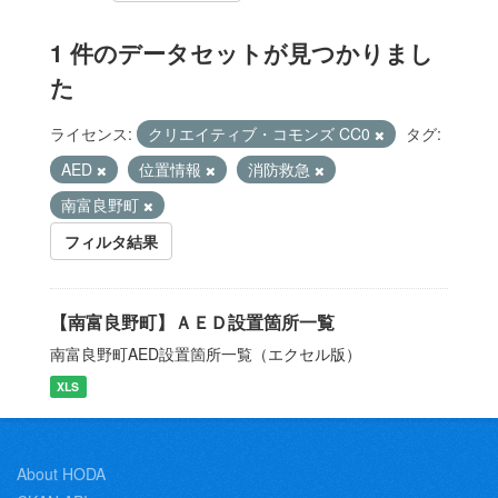
1 件のデータセットが見つかりまし
た
ライセンス:
クリエイティブ・コモンズ CC0
タグ:
AED
位置情報
消防救急
南富良野町
フィルタ結果
【南富良野町】ＡＥＤ設置箇所一覧
南富良野町AED設置箇所一覧（エクセル版）
XLS
About HODA