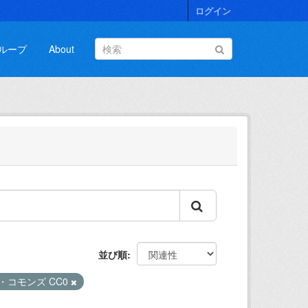
ログイン
ループ
About
並び順
・コモンズ CC0