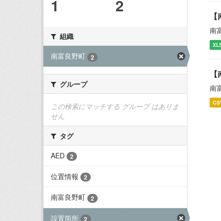
1
2
【
南
組織
XL
南富良野町
2
【
グループ
南
CS
この検索にマッチする グループ はありま
せん
タグ
AED
2
位置情報
2
南富良野町
2
設置箇所
2