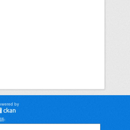
owered by
語