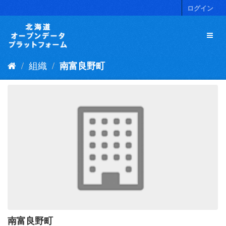
ス
ログイン
キ
ッ
プ
し
て
組織
南富良野町
内
容
へ
南富良野町