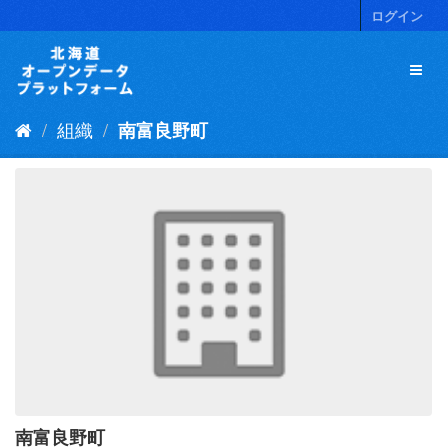
ス
ログイン
キ
ッ
プ
し
て
組織
南富良野町
内
容
へ
南富良野町