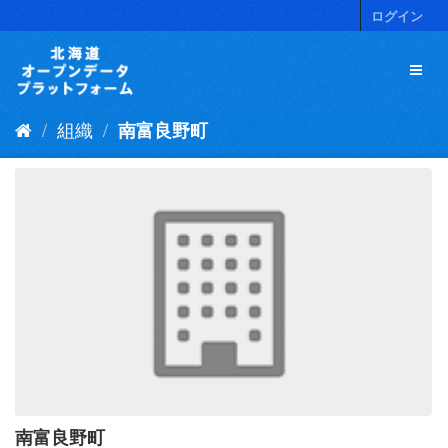
ス
ログイン
キ
ッ
プ
し
て
組織
南富良野町
内
容
へ
南富良野町