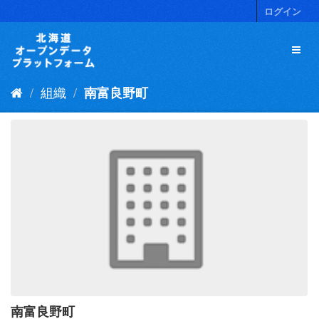
ス
ログイン
キ
ッ
プ
し
て
組織
南富良野町
内
容
へ
南富良野町