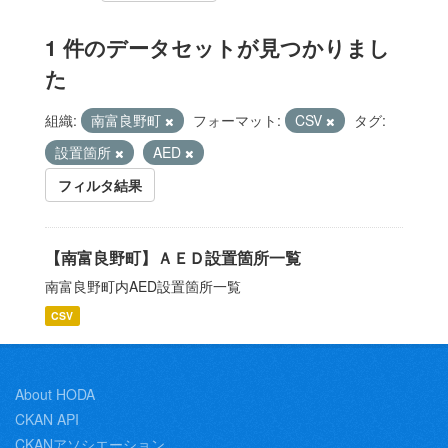
1 件のデータセットが見つかりまし
た
組織:
南富良野町
フォーマット:
CSV
タグ:
設置箇所
AED
フィルタ結果
【南富良野町】ＡＥＤ設置箇所一覧
南富良野町内AED設置箇所一覧
CSV
About HODA
CKAN API
CKANアソシエーション