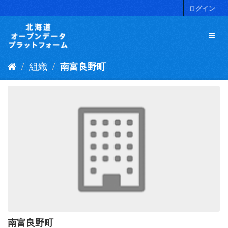
ス
ログイン
キ
ッ
プ
し
て
組織
南富良野町
内
容
へ
南富良野町