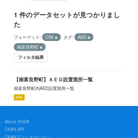
1 件のデータセットが見つかりまし
た
フォーマット:
CSV
タグ:
AED
南富良野町
フィルタ結果
【南富良野町】ＡＥＤ設置箇所一覧
南富良野町内AED設置箇所一覧
CSV
About HODA
CKAN API
CKANアソシエーション