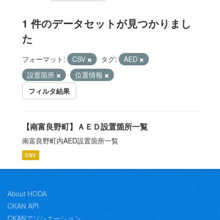
1 件のデータセットが見つかりまし
た
フォーマット:
CSV
タグ:
AED
設置箇所
位置情報
フィルタ結果
【南富良野町】ＡＥＤ設置箇所一覧
南富良野町内AED設置箇所一覧
CSV
About HODA
CKAN API
CKANアソシエーション