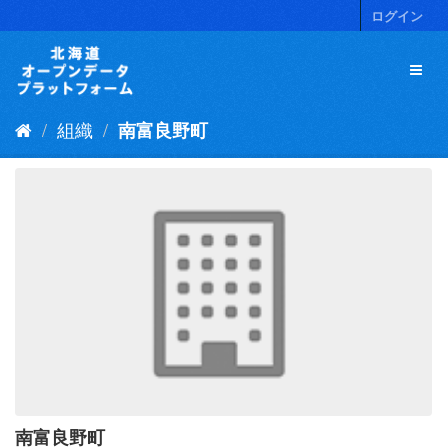
ス
ログイン
キ
ッ
プ
し
て
組織
南富良野町
内
容
へ
南富良野町