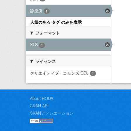
診療所
1
人気のある タグ のみを表示
フォーマット
XLS
1
ライセンス
クリエイティブ・コモンズ CC0
1
About HODA
CKAN API
CKANアソシエーション