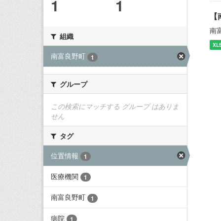
1
1
【
南
組織
XL
南富良野町
1
グループ
この検索にマッチする グループ はありま
せん
タグ
位置情報
1
医療機関
1
南富良野町
1
病院
1