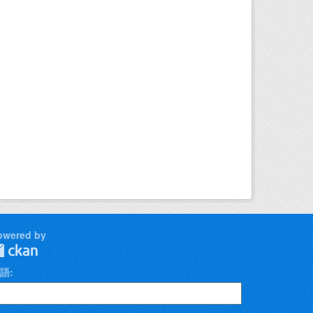
owered by
語