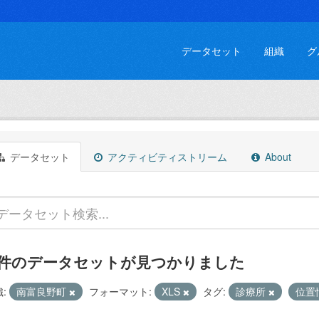
データセット
組織
グ
データセット
アクティビティストリーム
About
 件のデータセットが見つかりました
:
南富良野町
フォーマット:
XLS
タグ:
診療所
位置