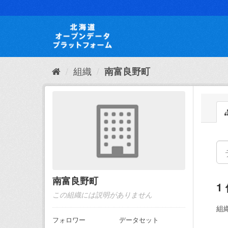
ス
キ
ッ
プ
し
て
内
組織
南富良野町
容
へ
南富良野町
1
この組織には説明がありません
組織
フォロワー
データセット