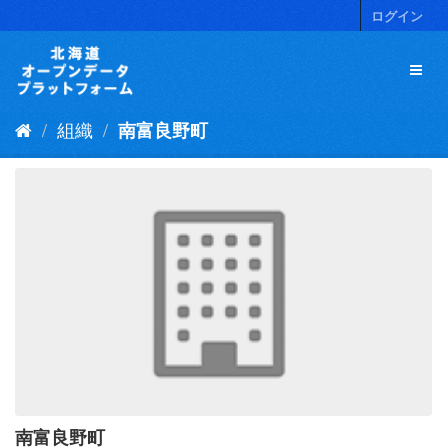
ス
ログイン
キ
ッ
プ
し
て
組織
南富良野町
内
容
へ
南富良野町