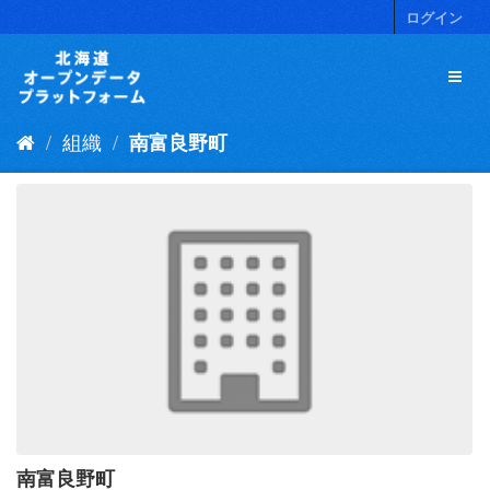
ス
ログイン
キ
ッ
プ
し
て
組織
南富良野町
内
容
へ
南富良野町