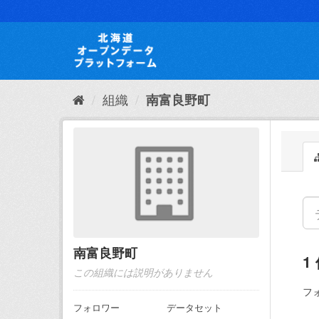
ス
キ
ッ
プ
し
て
内
組織
南富良野町
容
へ
南富良野町
1
この組織には説明がありません
フ
フォロワー
データセット