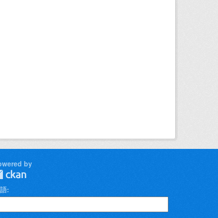
owered by
語