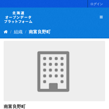
ス
ログイン
キ
ッ
プ
し
て
組織
南富良野町
内
容
へ
南富良野町