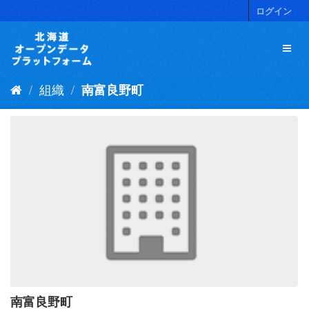
ス
ログイン
キ
ッ
プ
し
て
組織
南富良野町
内
容
へ
南富良野町