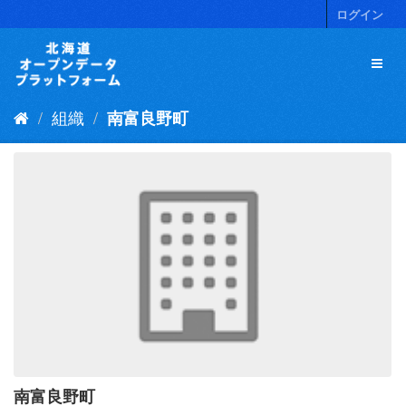
ス
ログイン
キ
ッ
プ
し
て
組織
南富良野町
内
容
へ
南富良野町