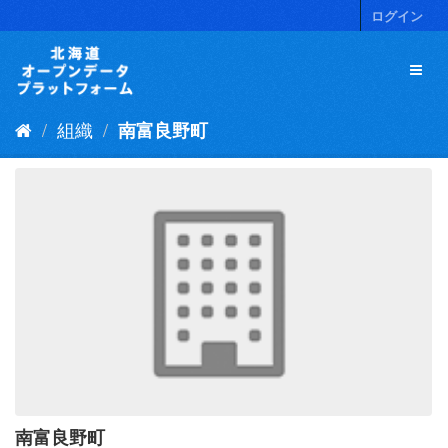
ス
ログイン
キ
ッ
プ
し
て
組織
南富良野町
内
容
へ
南富良野町