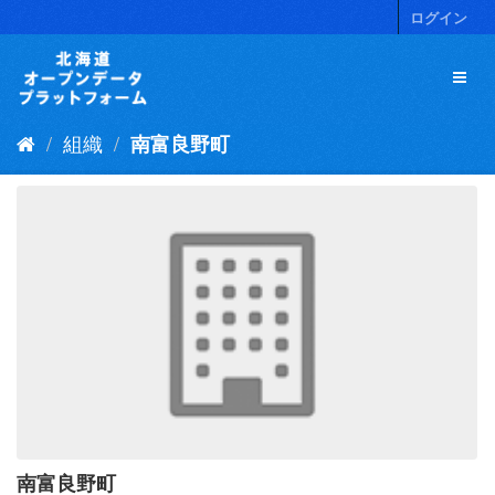
ス
ログイン
キ
ッ
プ
し
て
組織
南富良野町
内
容
へ
南富良野町