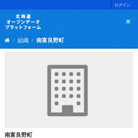
ス
ログイン
キ
ッ
プ
し
て
組織
南富良野町
内
容
へ
南富良野町