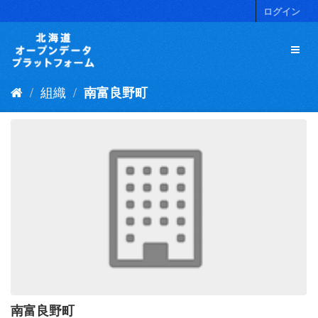
ス
ログイン
キ
ッ
プ
し
て
組織
南富良野町
内
容
へ
南富良野町