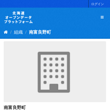
ス
ログイン
キ
ッ
プ
し
て
組織
南富良野町
内
容
へ
南富良野町