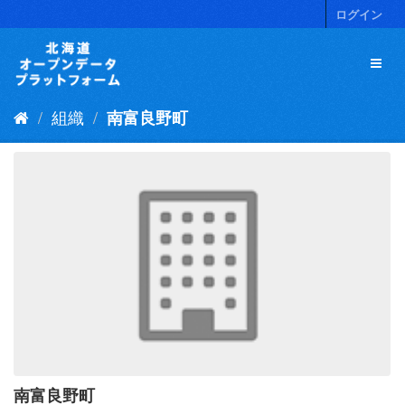
ス
ログイン
キ
ッ
プ
し
て
組織
南富良野町
内
容
へ
南富良野町