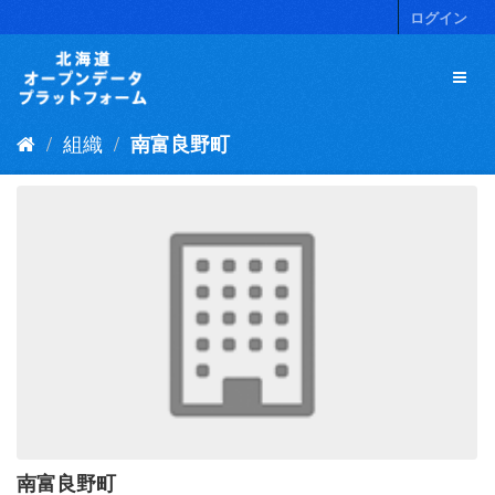
ス
ログイン
キ
ッ
プ
し
て
組織
南富良野町
内
容
へ
南富良野町