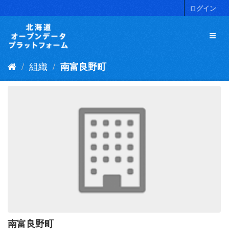
ス
ログイン
キ
ッ
プ
し
て
組織
南富良野町
内
容
へ
南富良野町