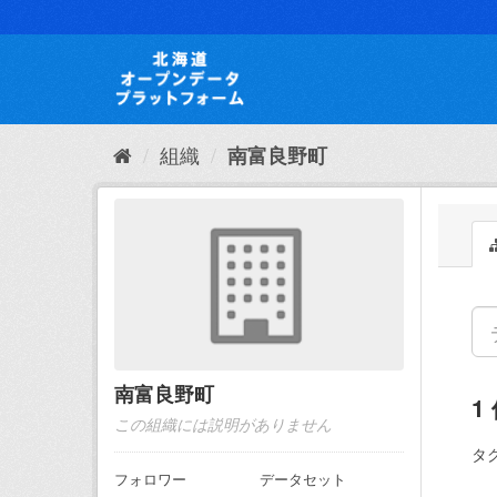
ス
キ
ッ
プ
し
て
内
組織
南富良野町
容
へ
南富良野町
1
この組織には説明がありません
タグ
フォロワー
データセット