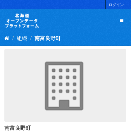
ス
ログイン
キ
ッ
プ
し
て
組織
南富良野町
内
容
へ
南富良野町