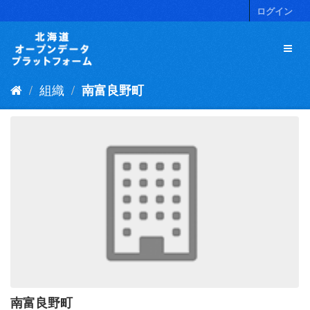
ス
ログイン
キ
ッ
プ
し
て
組織
南富良野町
内
容
へ
南富良野町