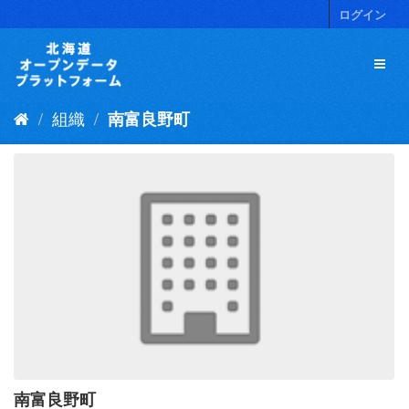
ス
ログイン
キ
ッ
プ
し
て
組織
南富良野町
内
容
へ
南富良野町