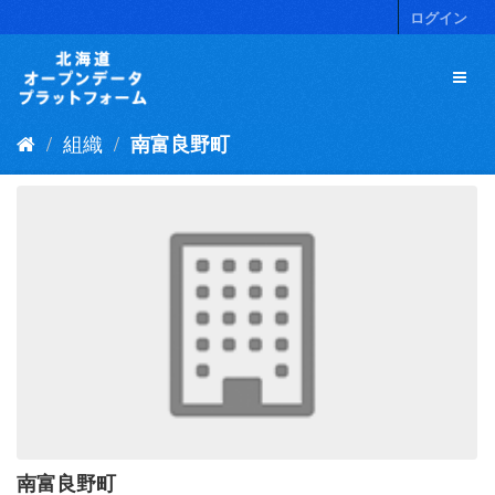
ス
ログイン
キ
ッ
プ
し
て
組織
南富良野町
内
容
へ
南富良野町