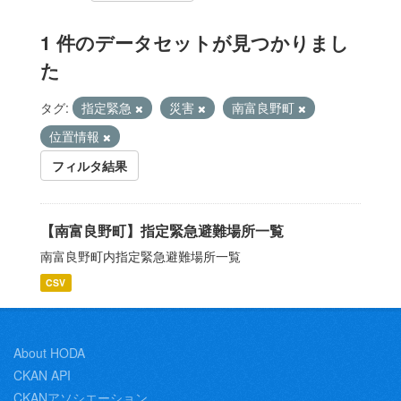
1 件のデータセットが見つかりまし
た
タグ:
指定緊急
災害
南富良野町
位置情報
フィルタ結果
【南富良野町】指定緊急避難場所一覧
南富良野町内指定緊急避難場所一覧
CSV
About HODA
CKAN API
CKANアソシエーション