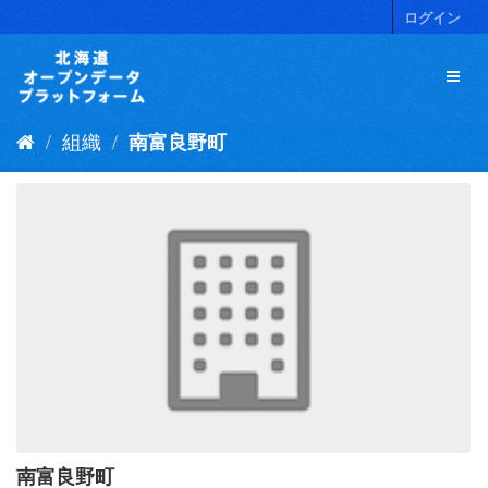
ス
ログイン
キ
ッ
プ
し
て
組織
南富良野町
内
容
へ
南富良野町