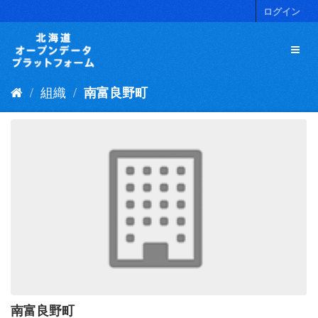
ス
ログイン
キ
ッ
プ
し
て
組織
南富良野町
内
容
へ
南富良野町