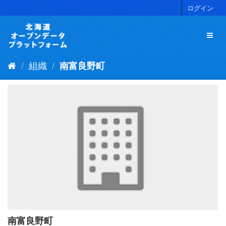
ス
ログイン
キ
ッ
プ
し
て
組織
南富良野町
内
容
へ
南富良野町