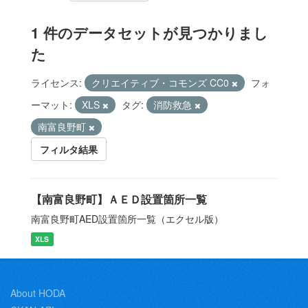
1 件のデータセットが見つかりまし
た
ライセンス:
クリエイティブ・コモンズ CC0
フォ
ーマット:
XLS
タグ:
消防救急
南富良野町
フィルタ結果
【南富良野町】ＡＥＤ設置箇所一覧
南富良野町AED設置箇所一覧（エクセル版）
XLS
About HODA