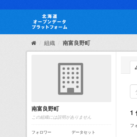
ス
キ
ッ
プ
し
て
内
組織
南富良野町
容
へ
南富良野町
1
この組織には説明がありません
フ
フォロワー
データセット