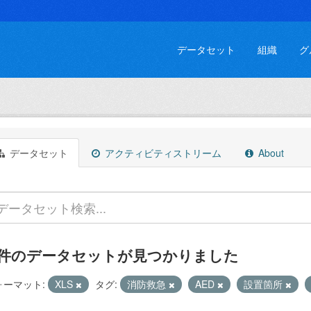
データセット
組織
グ
データセット
アクティビティストリーム
About
 件のデータセットが見つかりました
ォーマット:
XLS
タグ:
消防救急
AED
設置箇所