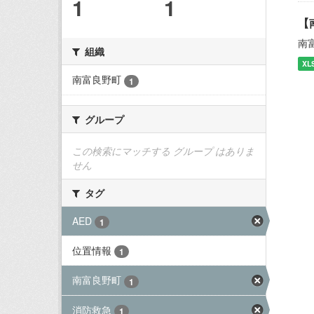
1
1
【
南
組織
XL
南富良野町
1
グループ
この検索にマッチする グループ はありま
せん
タグ
AED
1
位置情報
1
南富良野町
1
消防救急
1