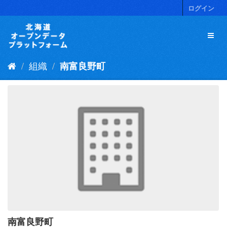
ス
ログイン
キ
ッ
プ
し
て
組織
南富良野町
内
容
へ
南富良野町