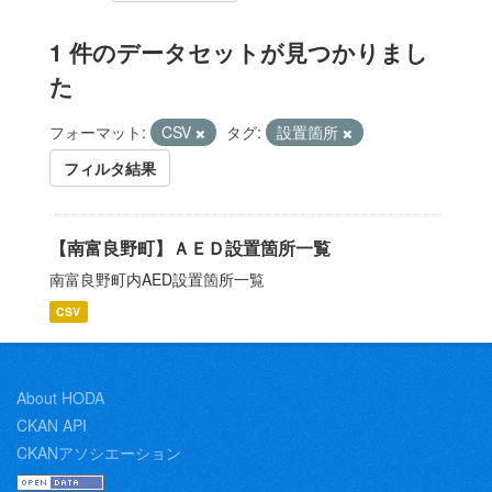
1 件のデータセットが見つかりまし
た
フォーマット:
CSV
タグ:
設置箇所
フィルタ結果
【南富良野町】ＡＥＤ設置箇所一覧
南富良野町内AED設置箇所一覧
CSV
About HODA
CKAN API
CKANアソシエーション