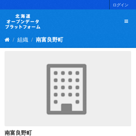
ス
ログイン
キ
ッ
プ
し
て
組織
南富良野町
内
容
へ
南富良野町