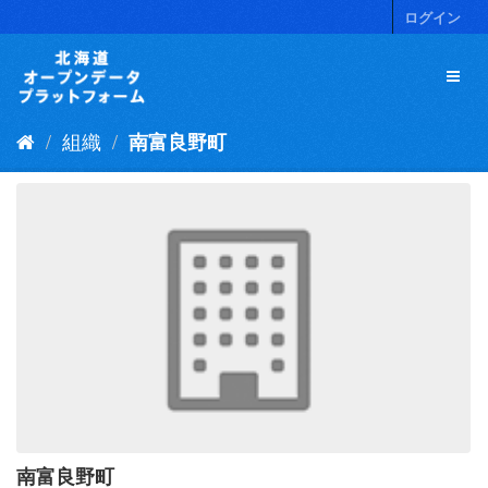
ス
ログイン
キ
ッ
プ
し
て
組織
南富良野町
内
容
へ
南富良野町