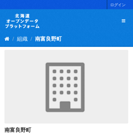
ス
ログイン
キ
ッ
プ
し
て
組織
南富良野町
内
容
へ
南富良野町