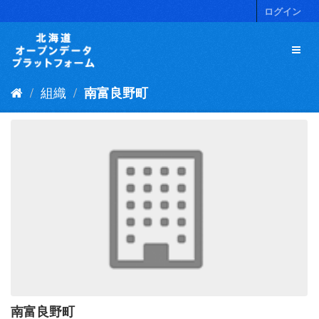
ス
ログイン
キ
ッ
プ
し
て
組織
南富良野町
内
容
へ
南富良野町