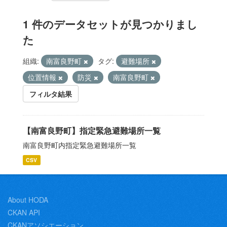
1 件のデータセットが見つかりまし
た
組織:
南富良野町
タグ:
避難場所
位置情報
防災
南富良野町
フィルタ結果
【南富良野町】指定緊急避難場所一覧
南富良野町内指定緊急避難場所一覧
CSV
About HODA
CKAN API
CKANアソシエーション